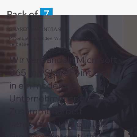
SHAREPOINT INTRANET
Potenziale verbinden. Wissen teilen. Prozesse
verbessern.
Wir verwandeln Microsoft
365 mit SharePoint Online
in ein modernes
Unternehmensportal, das
Zusammenarbeit
vereinfacht und digitale
Prozesse unterstützt.